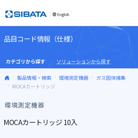
コンテンツへスキップ
English
品目コード情報（仕様）
カテゴリから探す
ソリューションから探す
製品情報・検索
環境測定機器
ガス固体捕集
MOCAカートリッジ
環境測定機器
MOCAカートリッジ 10入