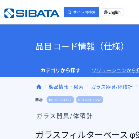
コンテンツへスキップ
サイト内検索
English
品目コード情報（仕様）
カテゴリから探す
ソリューションから
製品情報・検索
ガラス器具/体積計
関連:
061680-4722
061680-2552
ガラス器具/体積計
ガラスフィルターベース φ9