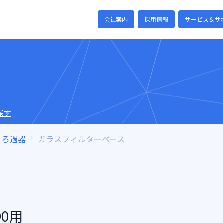
会社案内
採用情報
サービス＆サ
探す
ろ過器
ガラスフィルターベース
0用