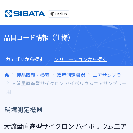
コンテンツへスキップ
English
品目コード情報（仕様）
カテゴリから探す
ソリューションから探す
製品情報・検索
環境測定機器
エアサンプラー
大流量直進型サイクロン ハイボリウムエアサンプラー
用
環境測定機器
大流量直進型サイクロン ハイボリウムエア