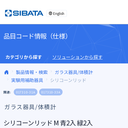
コンテンツへスキップ
English
品目コード情報（仕様）
カテゴリから探す
ソリューションから探す
製品情報・検索
ガラス器具/体積計
実験用補助器具
シリコーンリッド
関連:
017310-31A
017310-33A
ガラス器具/体積計
シリコーンリッド M 青2入 緑2入