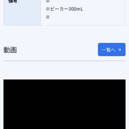
備考
※
※ビーカー300mL
※
動画
一覧へ