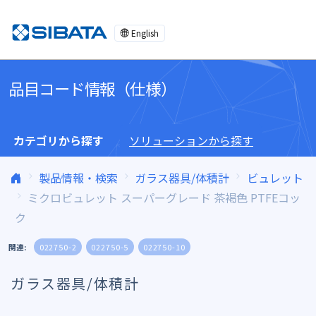
コンテンツへスキップ
English
品目コード情報（仕様）
カテゴリから探す
ソリューションから探す
製品情報・検索
ガラス器具/体積計
ビュレット
ミクロビュレット スーパーグレード 茶褐色 PTFEコッ
ク
関連:
022750-2
022750-5
022750-10
ガラス器具/体積計