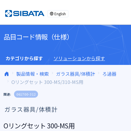
コンテンツへスキップ
English
品目コード情報（仕様）
カテゴリから探す
ソリューションから探す
製品情報・検索
ガラス器具/体積計
ろ過器
Oリングセット 300-MS/310-MS用
関連:
061700-312
ガラス器具/体積計
Oリングセット 300-MS用