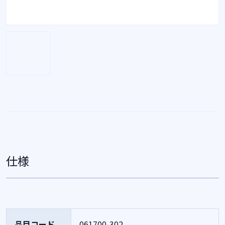
仕様
品目コード
061700-302