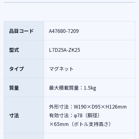
品目コード
A47680-7209
型式
L7D25A-ZK25
タイプ
マグネット
質量
最大積載質量：1.5kg
外形寸法：W190×D95×H126mm
寸法
有効寸法：φ78（胴径）
×65mm（ボトル支持高さ）