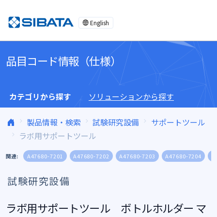
コンテンツへスキップ
English
品目コード情報（仕様）
カテゴリから探す
ソリューションから探す
製品情報・検索
試験研究設備
サポートツール
ラボ用サポートツール
関連:
A47680-7201
A47680-7202
A47680-7203
A47680-7204
A
試験研究設備
ラボ用サポートツール ボトルホルダー マ