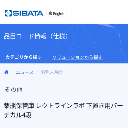
コンテンツへスキップ
English
品目コード情報（仕様）
カテゴリから探す
ソリューションから探す
ニュース
名称未設定
その他
薬瓶保管庫 レクトラインラボ 下置き用バー
チカル4段