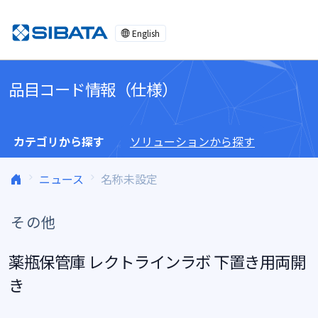
コンテンツへスキップ
English
品目コード情報（仕様）
カテゴリから探す
ソリューションから探す
ニュース
名称未設定
その他
薬瓶保管庫 レクトラインラボ 下置き用両開
き