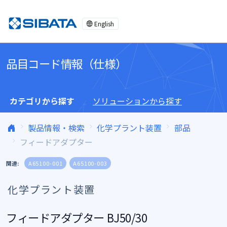
コンテンツへスキップ
English
品目コード情報（仕様）
カテゴリから探す
ソリューションから探す
製品情報・検索
化学プラント装置
部品
フィードアダプター
関連:
A65100-001
A65100-003
化学プラント装置
フィードアダプター BJ50/30