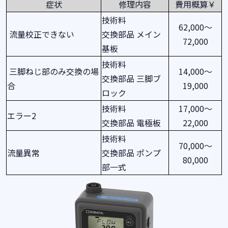
症状
修理内容
費用概算￥
技術料
62,000～
流量校正できない
交換部品 メイン
72,000
基板
技術料
三脚ねじ部のみ交換の場
14,000～
交換部品 三脚ブ
合
19,000
ロック
技術料
17,000～
エラー2
交換部品 電極板
22,000
技術料
70,000～
流量異常
交換部品 ポンプ
80,000
部一式