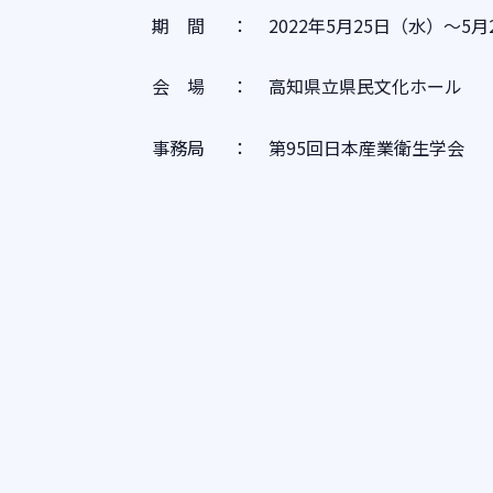
期 間
：
2022年5月25日（水）～5
会 場
：
高知県立県民文化ホール
事務局
：
第95回日本産業衛生学会