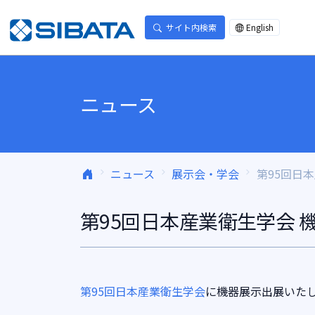
コンテンツへスキップ
サイト内検索
English
ニュース
ニュース
展示会・学会
第95回日
第95回日本産業衛生学会 
第95回日本産業衛生学会
に機器展示出展いた