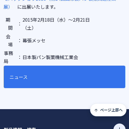
展）
に出展いたします。
期
2015年2月18日（水）～2月21日
：
間
（土）
会
：
幕張メッセ
場
事務
：
日本製パン製菓機械工業会
局
ニュース
ページ上部へ