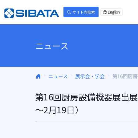
コンテンツへスキップ
サイト内検索
English
ニュース
ニュース
展示会・学会
第16回厨房
第16回厨房設備機器展出展
～2月19日）