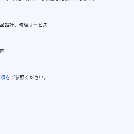
注品設計、修理サービス
画
要項
をご参照ください。