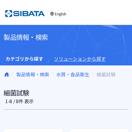
コンテンツへスキップ
English
製品情報・検索
カテゴリから探す
ソリューションから探す
製品情報・検索
水質・食品衛生
細菌試験
細菌試験
1-8 / 8件 表示