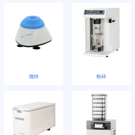
撹拌
粉砕