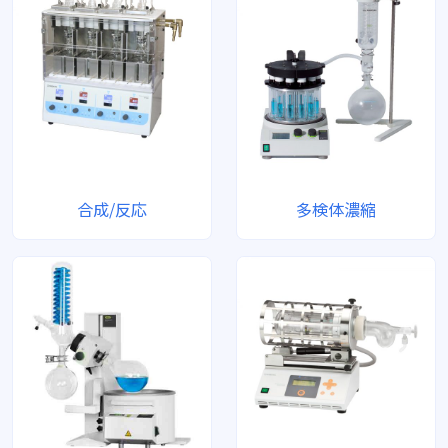
合成/反応
多検体濃縮