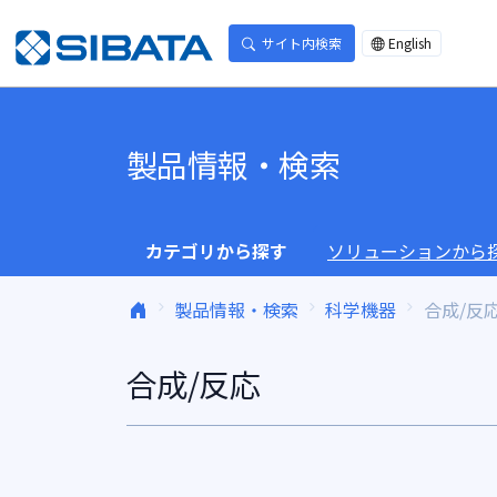
コンテンツへスキップ
サイト内検索
English
製品情報・検索
カテゴリから探す
ソリューションから
製品情報・検索
科学機器
合成/反
合成/反応