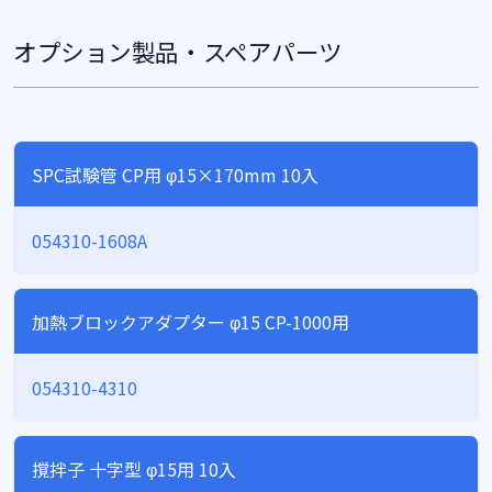
オプション製品・スペアパーツ
SPC試験管 CP用 φ15×170mm 10入
054310-1608A
加熱ブロックアダプター φ15 CP-1000用
054310-4310
撹拌子 十字型 φ15用 10入