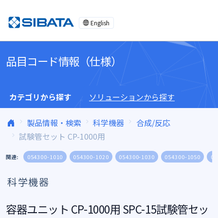
コンテンツへスキップ
English
品目コード情報（仕様）
カテゴリから探す
ソリューションから探す
製品情報・検索
科学機器
合成/反応
試験管セット CP-1000用
関連:
054300-1010
054300-1020
054300-1030
054300-1050
05
科学機器
容器ユニット CP-1000用 SPC-15試験管セッ