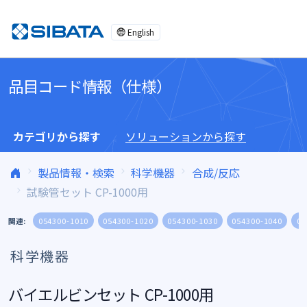
コンテンツへスキップ
English
品目コード情報（仕様）
カテゴリから探す
ソリューションから探す
製品情報・検索
科学機器
合成/反応
試験管セット CP-1000用
関連:
054300-1010
054300-1020
054300-1030
054300-1040
05
科学機器
バイエルビンセット CP-1000用