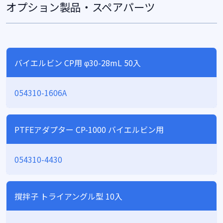
オプション製品・スペアパーツ
バイエルビン CP用 φ30-28mL 50入
054310-1606A
PTFEアダプター CP-1000 バイエルビン用
054310-4430
撹拌子 トライアングル型 10入