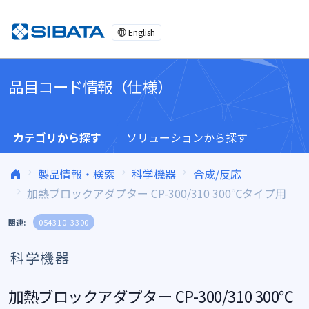
コンテンツへスキップ
English
品目コード情報（仕様）
カテゴリから探す
ソリューションから探す
製品情報・検索
科学機器
合成/反応
加熱ブロックアダプター CP-300/310 300℃タイプ用
関連:
054310-3300
科学機器
加熱ブロックアダプター CP-300/310 300℃