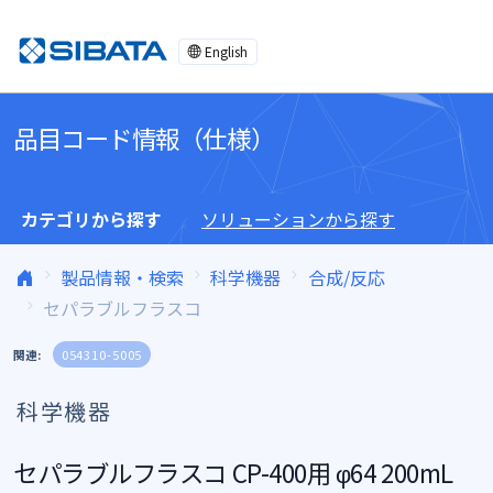
コンテンツへスキップ
English
品目コード情報（仕様）
カテゴリから探す
ソリューションから探す
製品情報・検索
科学機器
合成/反応
セパラブルフラスコ
関連:
054310-5005
科学機器
セパラブルフラスコ CP-400用 φ64 200mL