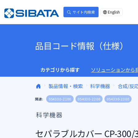
コンテンツへスキップ
サイト内検索
English
品目コード情報（仕様）
カテゴリから探す
ソリューションから
製品情報・検索
科学機器
合成/反
関連:
054330-2100
054330-2200
054330-2300
科学機器
セパラブルカバー CP-300/3