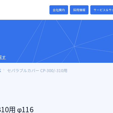
会社案内
採用情報
サービス＆サ
探す
応
セパラブルカバー CP-300/-310用
10用 φ116