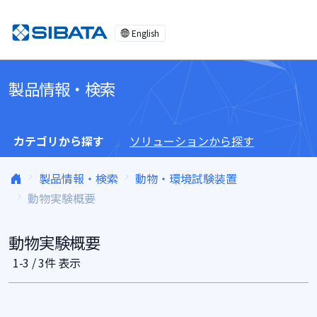
コンテンツへスキップ
English
製品情報・検索
カテゴリから探す
ソリューションから探す
製品情報・検索
動物・環境試験装置
動物実験概要
動物実験概要
1-3 / 3件 表示