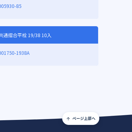
005930-85
共通摺合平栓 19/38 10入
001750-1938A
ページ上部へ