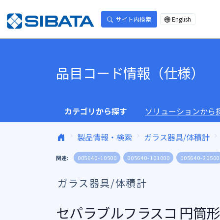
コンテンツへスキップ
サイト内検索
English
品目コード情報（仕様）
カテゴリから探す
ソリューションから
製品情報・検索
ガラス器具/体積計
関連:
005640-10500
005640-101000
005640-20500
ガラス器具/体積計
セパラブルフラスコ 円筒形 