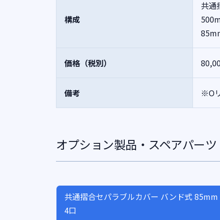
共通摺
構成
500
85m
価格（税別）
80,0
備考
※O
オプション製品・スペアパーツ
共通摺合セパラブルカバー バンド式 85mm
4口