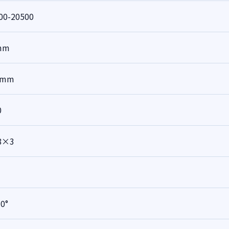
00-20500
mm
5mm
0
8×3
0°