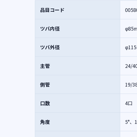
品目コード
0058
ツバ内径
φ85
ツバ外径
φ11
主管
24/4
側管
19/3
口数
4口
角度
5°、1