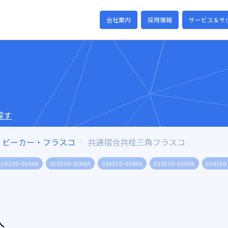
会社案内
採用情報
サービス＆サ
探す
ビーカー・フラスコ
共通摺合共栓三角フラスコ
010330-0100A
010330-0200A
010330-0300A
010330-0500A
010330
入