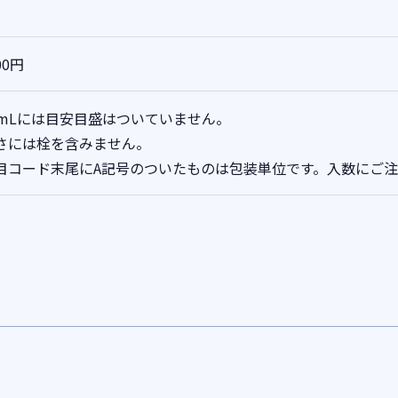
00円
0mLには目安目盛はついていません。
さには栓を含みません。
目コード末尾にA記号のついたものは包装単位です。入数にご