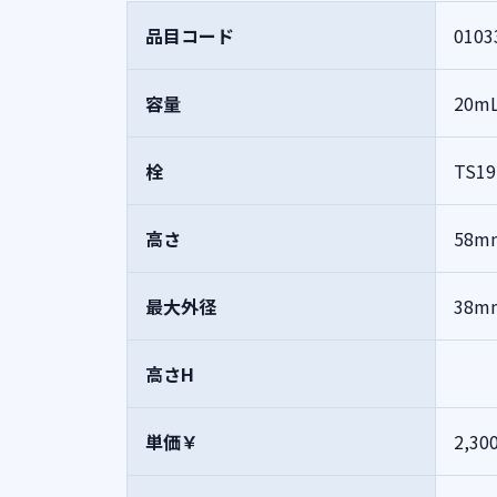
品目コード
0103
容量
20m
栓
TS19
高さ
58m
最大外径
38m
高さH
単価￥
2,30