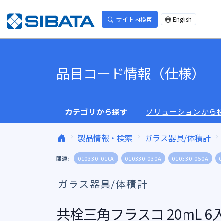
コンテンツへスキップ
サイト内検索
English
品目コード情報（仕様）
カテゴリから探す
ソリューションから
製品情報・検索
ガラス器具/体積計
関連:
010330-010A
010330-030A
010330-050A
ガラス器具/体積計
共栓三角フラスコ 20mL 6