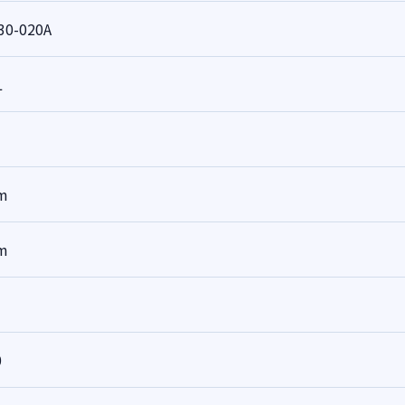
30-020A
L
m
m
0