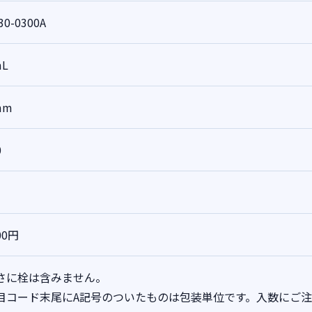
30-0300A
mL
mm
0
00円
さに栓は含みません。
目コード末尾にA記号のついたものは包装単位です。入数にご