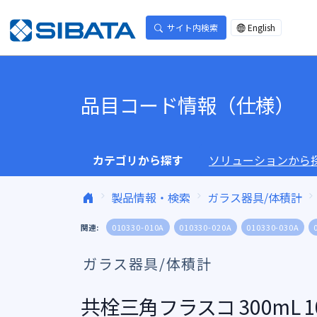
コンテンツへスキップ
サイト内検索
English
品目コード情報（仕様）
カテゴリから探す
ソリューションから
製品情報・検索
ガラス器具/体積計
関連:
010330-010A
010330-020A
010330-030A
ガラス器具/体積計
共栓三角フラスコ 300mL 1