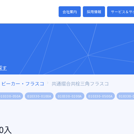
会社案内
採用情報
サービス＆サ
探す
ビーカー・フラスコ
共通摺合共栓三角フラスコ
010330-050A
010330-0100A
010330-0200A
010330-0500A
010330-
0入