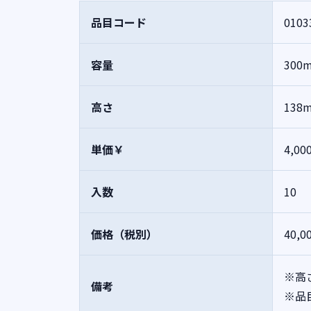
品目コード
0103
容量
300
高さ
138
単価￥
4,00
入数
10
価格（税別）
40,0
※高
備考
※品