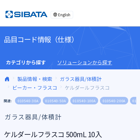
コンテンツへスキップ
English
品目コード情報（仕様）
カテゴリから探す
ソリューションから探す
製品情報・検索
ガラス器具/体積計
ビーカー・フラスコ
ケルダールフラスコ
関連:
010540-30A
010540-50A
010540-100A
010540-200A
010
ガラス器具/体積計
ケルダールフラスコ 500mL 10入