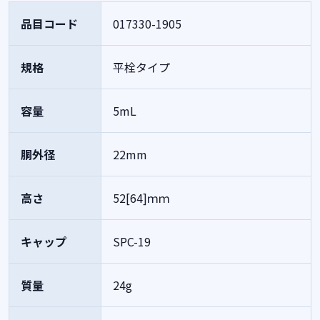
品目コード
017330-1905
規格
平栓タイプ
容量
5mL
胴外径
22mm
高さ
52[64]ｍｍ
キャップ
SPC-19
質量
24g