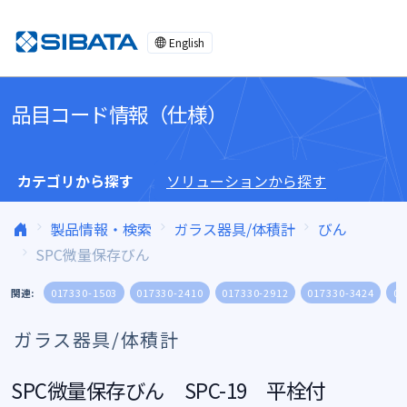
コンテンツへスキップ
English
品目コード情報（仕様）
カテゴリから探す
ソリューションから探す
製品情報・検索
ガラス器具/体積計
びん
SPC微量保存びん
関連:
017330-1503
017330-2410
017330-2912
017330-3424
01
ガラス器具/体積計
SPC微量保存びん SPC-19 平栓付