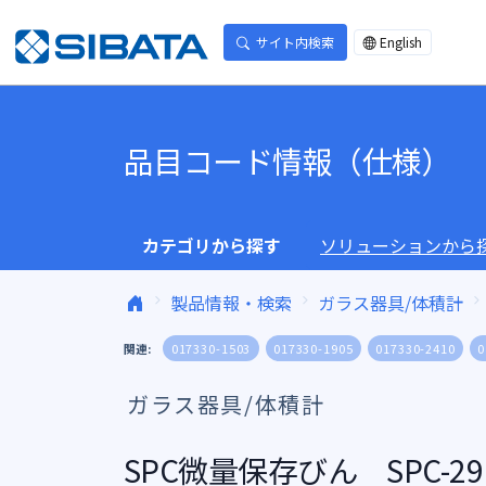
コンテンツへスキップ
サイト内検索
English
品目コード情報（仕様）
カテゴリから探す
ソリューションから
製品情報・検索
ガラス器具/体積計
関連:
017330-1503
017330-1905
017330-2410
0
ガラス器具/体積計
SPC微量保存びん SPC-