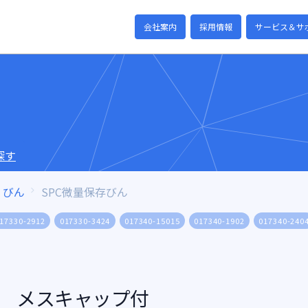
会社案内
採用情報
サービス＆サ
探す
びん
SPC微量保存びん
17330-2912
017330-3424
017340-15015
017340-1902
017340-240
29 メスキャップ付