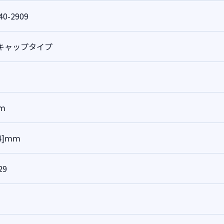
40-2909
キャップタイプ
ｍ
74]ｍｍ
29