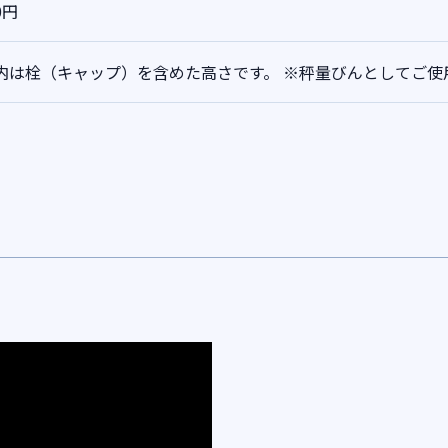
0円
 ]内は栓（キャップ）を含めた高さです。
※秤量びんとしてご使