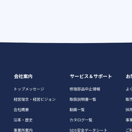
会社案内
サービス＆サポート
お
トップメッセージ
修理部品中止情報
よく
経営理念・経営ビジョン
取扱説明書一覧
販
会社概要
動画一覧
採
沿革・歴史
カタログ一覧
事
事業所案内
SDS安全データシート
ご