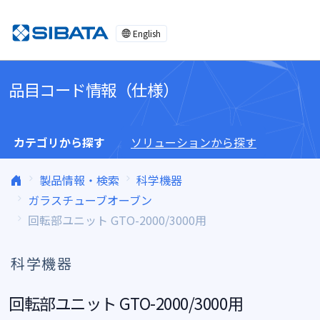
コンテンツへスキップ
English
品目コード情報（仕様）
カテゴリから探す
ソリューションから探す
製品情報・検索
科学機器
ガラスチューブオーブン
回転部ユニット GTO-2000/3000用
科学機器
回転部ユニット GTO-2000/3000用