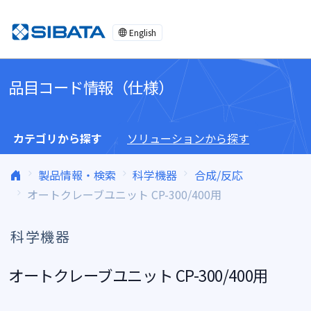
コンテンツへスキップ
English
品目コード情報（仕様）
カテゴリから探す
ソリューションから探す
製品情報・検索
科学機器
合成/反応
オートクレーブユニット CP-300/400用
科学機器
オートクレーブユニット CP-300/400用