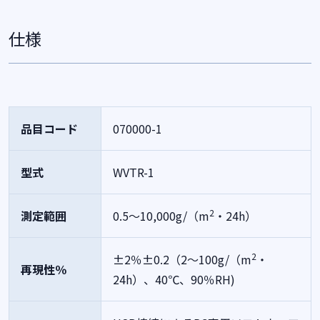
仕様
品目コード
070000-1
型式
WVTR-1
2
測定範囲
0.5～10,000g/（m
・24h）
2
±2％±0.2（2～100g/（m
・
再現性％
24h）、40℃、90％RH)