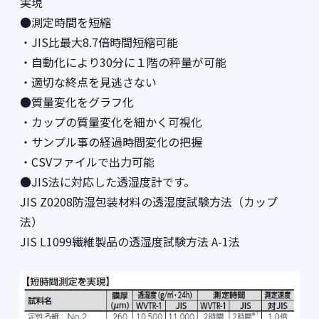
実現
●測定時間を短縮
・JIS比最大8.7倍時間短縮可能
・自動化により30分に１階の秤量が可能
・適切な終点を見逃さない
●質量変化をグラフ化
・カップの質量変化を細かく可視化
・サンプル事の経過時間変化の把握
・CSVファイルで出力可能
●JIS法に対応した透湿度計です。
JIS Z0208防湿包装材料の透湿度試験方法（カップ
法）
JIS L1099繊維製品の透湿度試験方法 A-1法