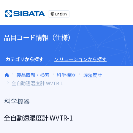
コンテンツへスキップ
English
品目コード情報（仕様）
カテゴリから探す
ソリューションから探す
製品情報・検索
科学機器
透湿度計
全自動透湿度計 WVTR-1
科学機器
全自動透湿度計 WVTR-1