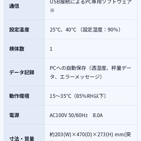
USB接続によるPC専用ソフトウェア
通信
※
設定温度
25℃、40℃ （設定湿度：90％）
検体数
1
PCへの自動保存（透湿度、秤量デー
データ記録
タ、エラーメッセージ）
動作環境
15～35℃（85％RH以下）
電源
AC100V 50/60Hz 8.0A
約203(W)×470(D)×273(H) mm(突
寸法・質量