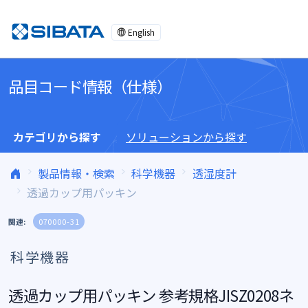
コンテンツへスキップ
English
品目コード情報（仕様）
カテゴリから探す
ソリューションから探す
製品情報・検索
科学機器
透湿度計
透過カップ用パッキン
関連:
070000-31
科学機器
透過カップ用パッキン 参考規格JISZ0208ネ