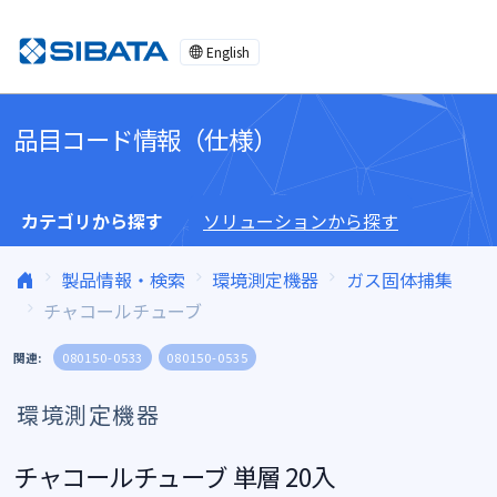
コンテンツへスキップ
English
品目コード情報（仕様）
カテゴリから探す
ソリューションから探す
製品情報・検索
環境測定機器
ガス固体捕集
チャコールチューブ
関連:
080150-0533
080150-0535
環境測定機器
チャコールチューブ 単層 20入