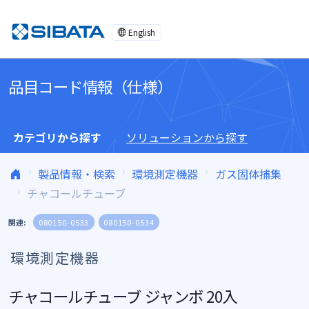
コンテンツへスキップ
English
品目コード情報（仕様）
カテゴリから探す
ソリューションから探す
製品情報・検索
環境測定機器
ガス固体捕集
チャコールチューブ
関連:
080150-0533
080150-0534
環境測定機器
チャコールチューブ ジャンボ 20入