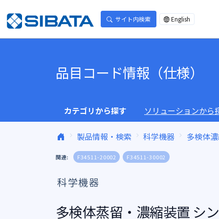
コンテンツへスキップ
サイト内検索
English
品目コード情報（仕様）
カテゴリから探す
ソリューションから
製品情報・検索
科学機器
多検体濃
関連:
F34511-20002
F34511-30002
科学機器
多検体蒸留・濃縮装置 シンコ