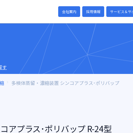
会社案内
採用情報
サービス＆サ
探す
縮
多検体蒸留・濃縮装置 シンコアプラス･ポリバップ
アプラス･ポリバップ R-24型