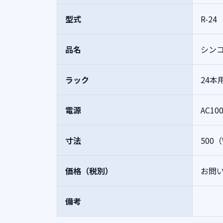
型式
R-24
品名
シン
ラック
24本
電源
AC100
寸法
500
価格（税別）
お問
備考