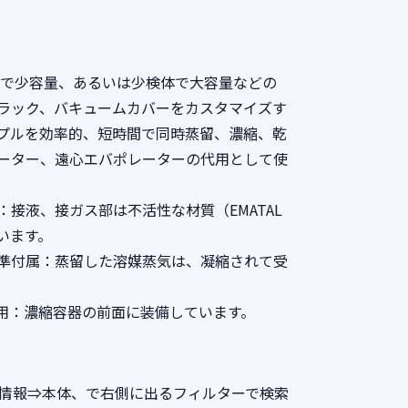
pは多検体で少容量、あるいは少検体で大容量などの
ラック、バキュームカバーをカスタマイズす
プルを効率的、短時間で同時蒸留、濃縮、乾
ーター、遠心エバポレーターの代用として使
接液、接ガス部は不活性な材質（EMATAL
います。
準付属：蒸留した溶媒蒸気は、凝縮されて受
用：濃縮容器の前面に装備しています。
情報⇒本体、で右側に出るフィルターで検索