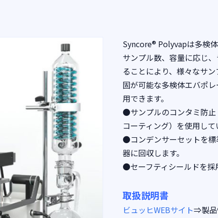
Syncore® Polyva
サンプル数、容量に応じ、
ることにより、様々なサン
固が可能な多検体エバポレ
用できます。
●サンプルのコンタミ防止：
コーティング）を使用して
●コンデンサーセットを標
器に回収します。
●セーフティシールドを採
取扱説明書
ビュッヒWEBサイト
⇒製品