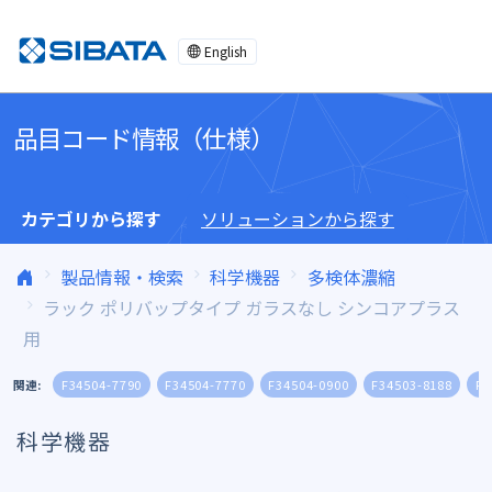
コンテンツへスキップ
English
品目コード情報（仕様）
カテゴリから探す
ソリューションから探す
製品情報・検索
科学機器
多検体濃縮
ラック ポリバップタイプ ガラスなし シンコアプラス
用
関連:
F34504-7790
F34504-7770
F34504-0900
F34503-8188
F3
科学機器