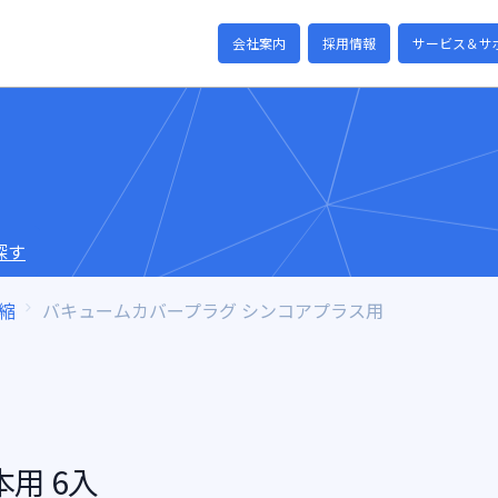
会社案内
採用情報
サービス＆サ
探す
縮
バキュームカバープラグ シンコアプラス用
用 6入