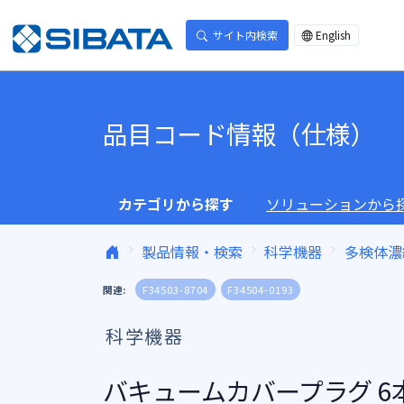
コンテンツへスキップ
サイト内検索
English
品目コード情報（仕様）
カテゴリから探す
ソリューションから
製品情報・検索
科学機器
多検体濃
関連:
F34503-8704
F34504-0193
科学機器
バキュームカバープラグ 6本