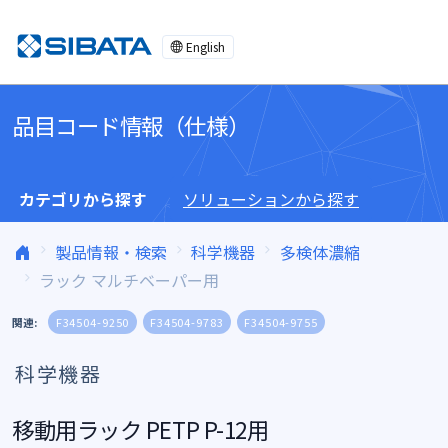
コンテンツへスキップ
English
品目コード情報（仕様）
カテゴリから探す
ソリューションから探す
製品情報・検索
科学機器
多検体濃縮
ラック マルチベーパー用
関連:
F34504-9250
F34504-9783
F34504-9755
科学機器
移動用ラック PETP P-12用