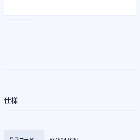
仕様
品目コード
F34504-9251