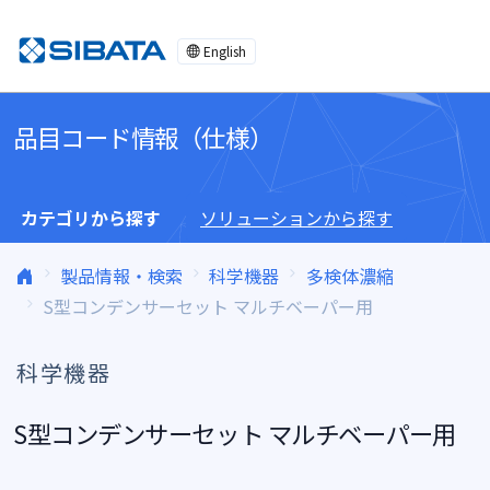
コンテンツへスキップ
English
品目コード情報（仕様）
カテゴリから探す
ソリューションから探す
製品情報・検索
科学機器
多検体濃縮
S型コンデンサーセット マルチベーパー用
科学機器
S型コンデンサーセット マルチベーパー用