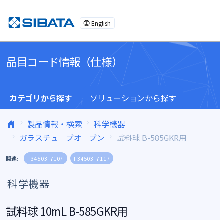
コンテンツへスキップ
English
品目コード情報（仕様）
カテゴリから探す
ソリューションから探す
製品情報・検索
科学機器
ガラスチューブオーブン
試料球 B-585GKR用
関連:
F34503-7107
F34503-7117
科学機器
試料球 10mL B-585GKR用