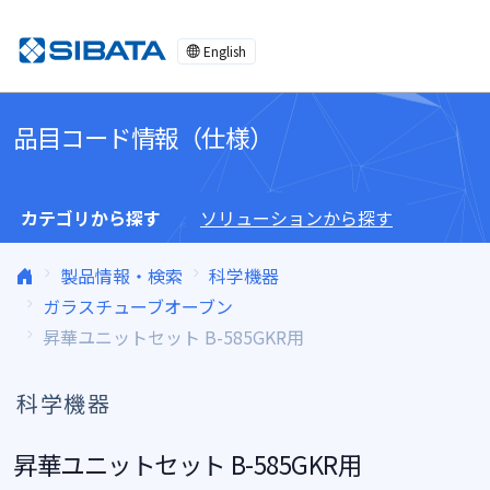
コンテンツへスキップ
English
品目コード情報（仕様）
カテゴリから探す
ソリューションから探す
製品情報・検索
科学機器
ガラスチューブオーブン
昇華ユニットセット B-585GKR用
科学機器
昇華ユニットセット B-585GKR用