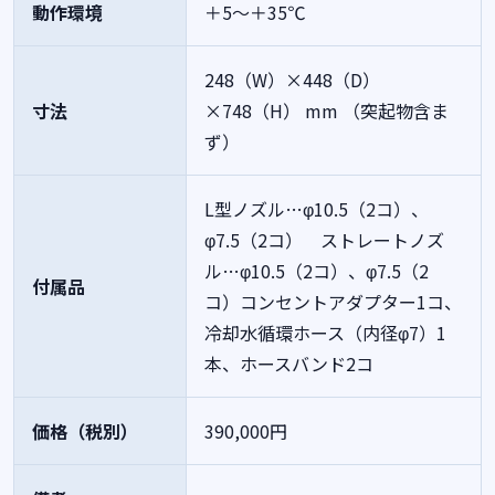
動作環境
＋5～＋35℃
248（W）×448（D）
寸法
×748（H） mm （突起物含ま
ず）
L型ノズル…φ10.5（2コ）、
φ7.5（2コ） ストレートノズ
ル…φ10.5（2コ）、φ7.5（2
付属品
コ）コンセントアダプター1コ、
冷却水循環ホース（内径φ7）1
本、ホースバンド2コ
価格（税別）
390,000円