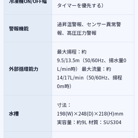
冷凍機ON/OFF幅
タイマーを優先する）
過昇温警報、センサー異常警
警報機能
報、高圧圧力警報
最大揚程：約
9.5/13.5m（50/60Hz、揚水量0
外部循環能力
L/min時）
最大流量：約
14/17L/min（50/60Hz、揚程
0m時）
寸法：
水槽
198(W)×248(D)×218(H)mm
実容量：約9L
材質：SUS304