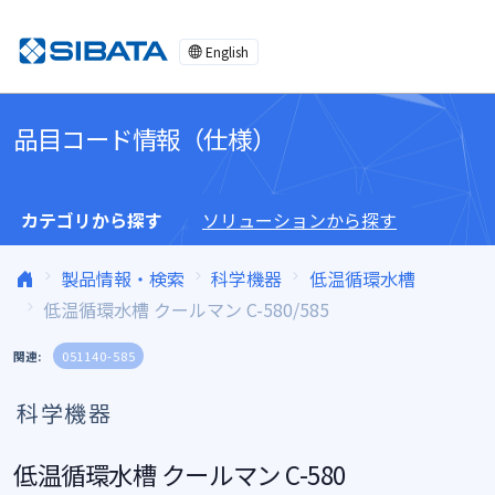
コンテンツへスキップ
English
品目コード情報（仕様）
カテゴリから探す
ソリューションから探す
製品情報・検索
科学機器
低温循環水槽
低温循環水槽 クールマン C-580/585
関連:
051140-585
科学機器
低温循環水槽 クールマン C-580