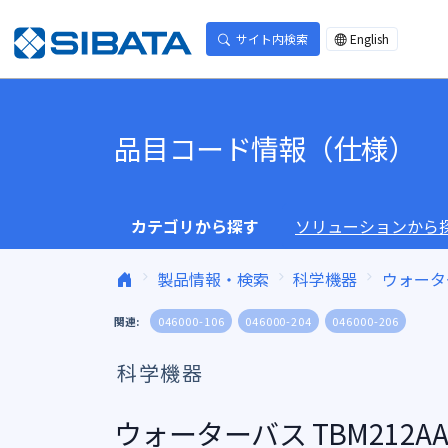
コンテンツへスキップ
サイト内検索
English
品目コード情報（仕様）
カテゴリから探す
ソリューションから
製品情報・検索
科学機器
ウォータ
関連:
046000-106
046000-204
046000-206
科学機器
ウォーターバス TBM212A