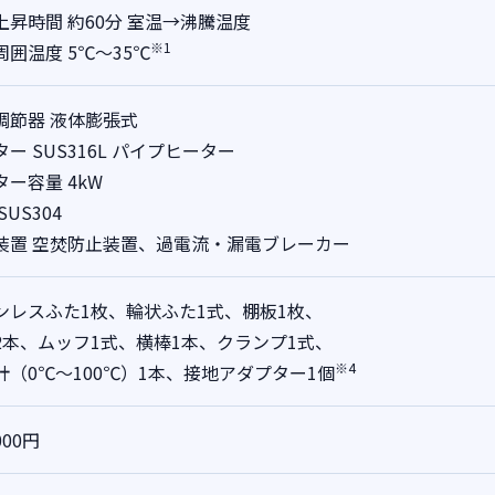
上昇時間 約60分 室温→沸騰温度
※1
周囲温度 5℃～35℃
調節器 液体膨張式
ー SUS316L パイプヒーター
ター容量 4kW
SUS304
装置 空焚防止装置、過電流・漏電ブレーカー
ンレスふた1枚、輪状ふた1式、棚板1枚、
2本、ムッフ1式、横棒1本、クランプ1式、
※4
計（0℃～100℃）1本、接地アダプター1個
000円