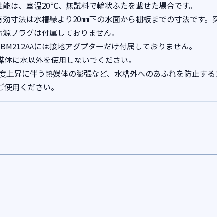
 性能は、室温20℃、無試料で輪状ふたを載せた場合です。
 有効寸法は水槽縁より20㎜下の水面から棚板までの寸法です。
 電源プラグは付属しておりません。
 TBM212AAには接地アダプターだけ付属しておりません。
媒体に水以外を使用しないでください。
温度上昇に伴う熱媒体の膨張など、水槽外へのあふれを防止する
ご使用ください。