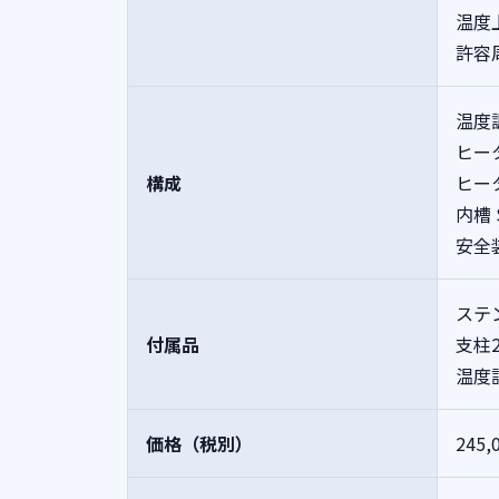
温度
許容
温度
ヒータ
構成
ヒー
内槽 
安全
ステ
付属品
支柱
温度
価格（税別）
245,