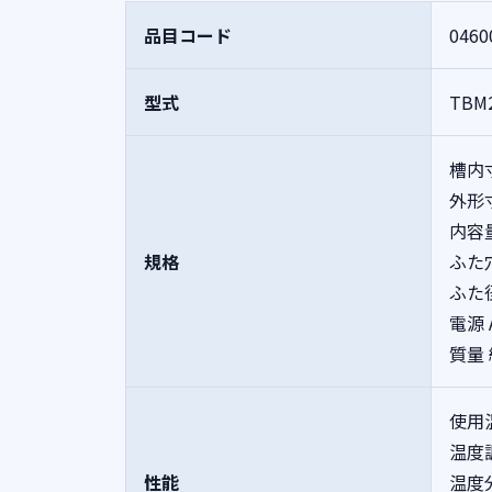
品目コード
0460
型式
TBM
槽内
外形寸
内容量
規格
ふた穴
ふた径
電源 
質量 
使用
温度調
性能
温度分