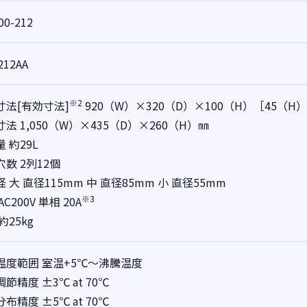
00-212
212AA
※2
寸法[有効寸法]
920（W）×320（D）×100（H）［45（H
法 1,050（W）×435（D）×260（H）㎜
 約29L
数 2列12個
 大 直径115mm 中 直径85mm 小 直径55mm
※3
AC200V 単相 20A
約25kg
温度範囲 室温+5℃～沸騰温度
節精度 ±3℃ at 70℃
布精度 ±5℃ at 70℃