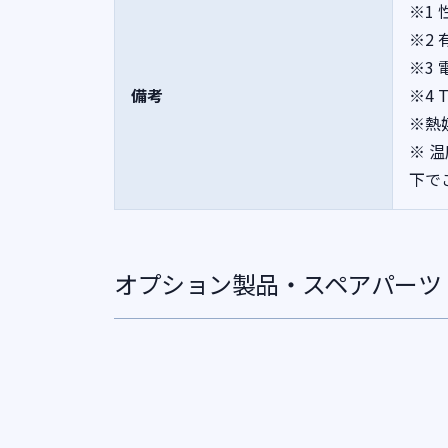
※1
※2
※3
備考
※4
※熱
※ 
下で
オプション製品・スペアパーツ