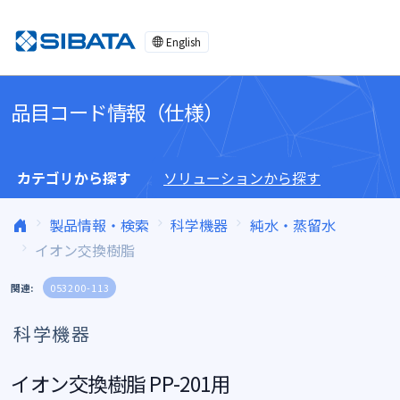
コンテンツへスキップ
English
品目コード情報（仕様）
カテゴリから探す
ソリューションから探す
製品情報・検索
科学機器
純水・蒸留水
イオン交換樹脂
関連:
053200-113
科学機器
イオン交換樹脂 PP-201用