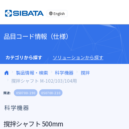
コンテンツへスキップ
English
品目コード情報（仕様）
カテゴリから探す
ソリューションから探す
製品情報・検索
科学機器
撹拌
撹拌シャフト M-102/103/104用
関連:
050700-190
050700-210
科学機器
撹拌シャフト 500mm