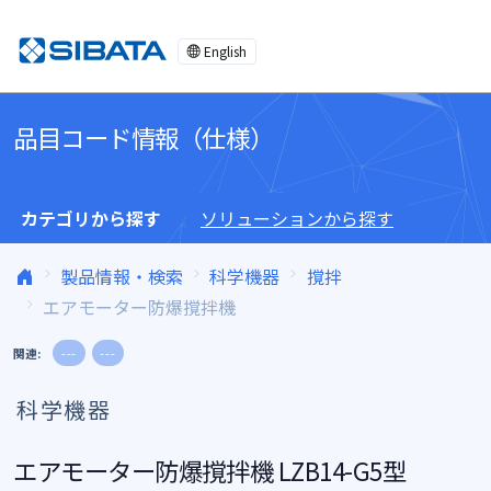
コンテンツへスキップ
English
品目コード情報（仕様）
カテゴリから探す
ソリューションから探す
製品情報・検索
科学機器
撹拌
エアモーター防爆撹拌機
関連:
---
---
科学機器
エアモーター防爆撹拌機 LZB14-G5型