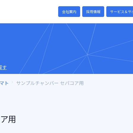
会社案内
採用情報
サービス＆サ
探す
マト
サンプルチャンバー セパコア用
コア用