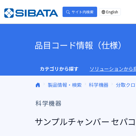
コンテンツへスキップ
サイト内検索
English
品目コード情報（仕様）
カテゴリから探す
ソリューションから
製品情報・検索
科学機器
分取クロ
科学機器
サンプルチャンバー セパ