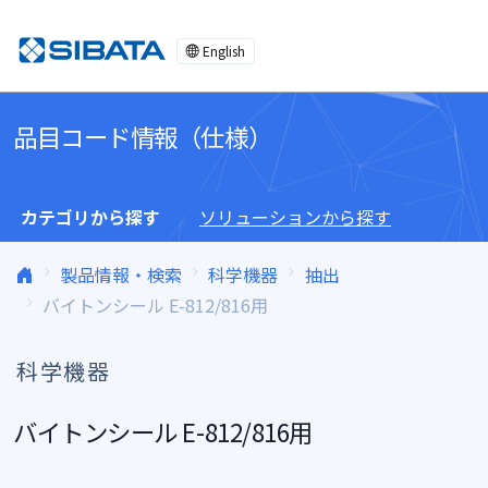
コンテンツへスキップ
English
品目コード情報（仕様）
カテゴリから探す
ソリューションから探す
製品情報・検索
科学機器
抽出
バイトンシール E-812/816用
科学機器
バイトンシール E-812/816用